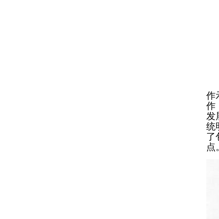
作
作
发
统
了
点