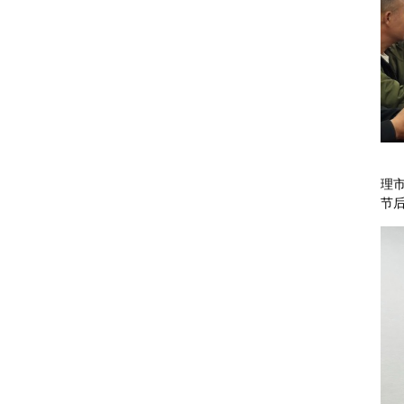
2
理
节后