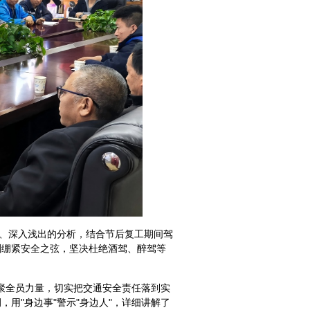
、深入浅出的分析，结合节后复工期间驾
刻绷紧安全之弦，坚决杜绝酒驾、醉驾等
聚全员力量，切实把交通安全责任落到实
用"身边事"警示"身边人"，详细讲解了