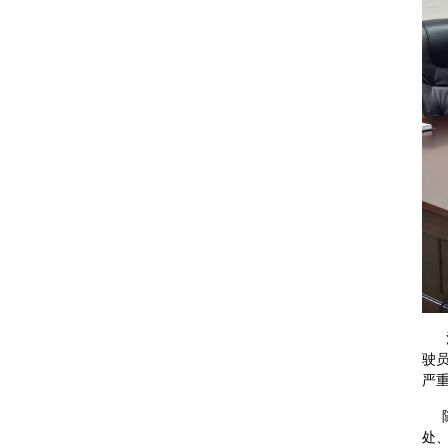
活
驶
严
随
处